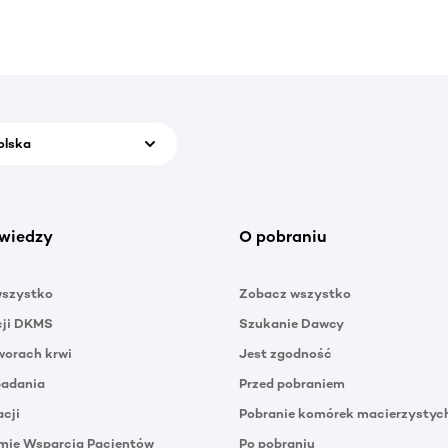
olska
wiedzy
O pobraniu
wszystko
Zobacz wszystko
cji DKMS
Szukanie Dawcy
orach krwi
Jest zgodność
badania
Przed pobraniem
acji
Pobranie komórek macierzystyc
mie Wsparcia Pacjentów
Po pobraniu