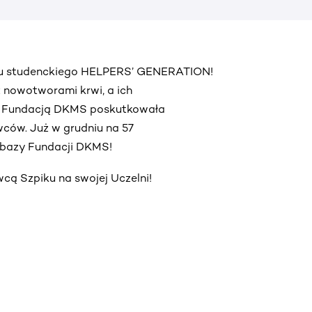
ektu studenckiego HELPERS’ GENERATION!
 z nowotworami krwi, a ich
z Fundacją DKMS poskutkowała
ców. Już w grudniu na 57
o bazy Fundacji DKMS!
ą Szpiku na swojej Uczelni!