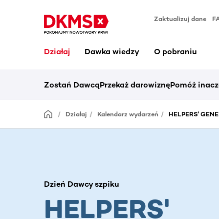
Zaktualizuj dane
F
Działaj
Dawka wiedzy
O pobraniu
Zostań Dawcą
Przekaż darowiznę
Pomóż inacz
Działaj
Kalendarz wydarzeń
HELPERS' GENER
Dzień Dawcy szpiku
HELPERS'