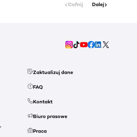
Cofnij
Dalej
Zaktualizuj dane
FAQ
Kontakt
Biuro prasowe
h
Praca