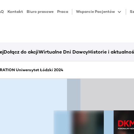
AQ
Kontakt
Biuro prasowe
Praca
Wsparcie Pacjentów
Sz
ej
Dołącz do akcji
Wirtualne Dni Dawcy
Historie i aktualnoś
ATION Uniwersytet Łódzki 2024