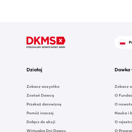
P
Działaj
Dawka 
Zobacz wszystko
Zobacz 
Zostań Dawcą
O Funda
Przekaż darowiznę
O nowotw
Pomóż inaczej
Nauka i 
Dołącz do akcji
O rejestr
Wirtualne Dni Dawcy
O Progra