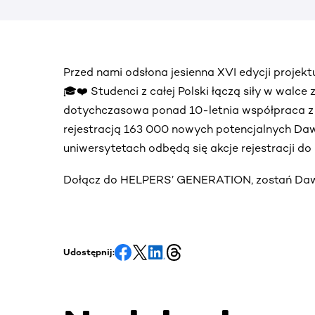
Przed nami odsłona jesienna XVI edycji proj
🎓❤️ Studenci z całej Polski łączą siły w walce
dotychczasowa ponad 10-letnia współpraca 
rejestracją 163 000 nowych potencjalnych Daw
uniwersytetach odbędą się akcje rejestracji d
Dołącz do HELPERS’ GENERATION, zostań Dawc
Udostępnij: