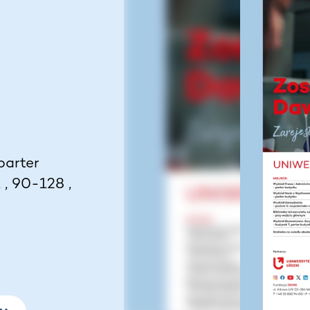
N
parter
 , 90-128 ,