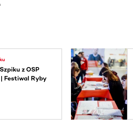
e
. Użyj klawisza Tab lub przesuń palcem, aby zobaczyć więce
ku
Szpiku z OSP
 Festiwal Ryby