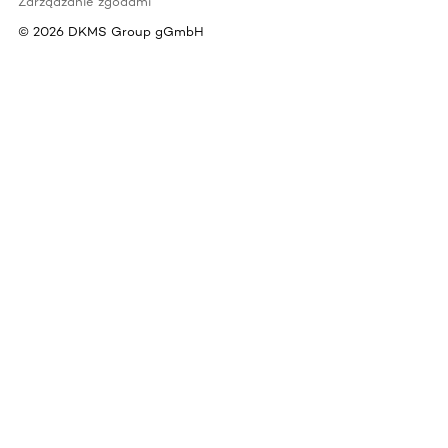
Zarządzanie zgodami
©
2026
DKMS Group gGmbH