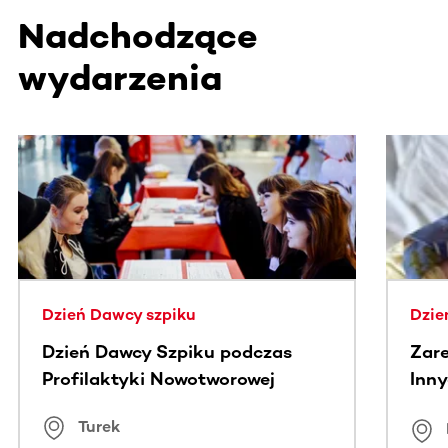
Nadchodzące
wydarzenia
Ta sekcja zawiera treści przewijane w poziomie. Użyj kl
Dzień Dawcy szpiku
Dzie
Dzień Dawcy Szpiku podczas
Zare
Profilaktyki Nowotworowej
Inny
spo
Turek
Bus