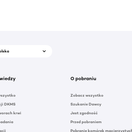
olska
wiedzy
O pobraniu
wszystko
Zobacz wszystko
cji DKMS
Szukanie Dawcy
orach krwi
Jest zgodność
badania
Przed pobraniem
acji
Pobranie komórek macierzystyc