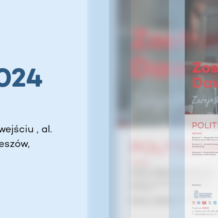
N
024
jściu , al.
eszów,