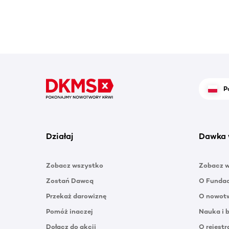
P
Działaj
Dawka 
Zobacz wszystko
Zobacz 
Zostań Dawcą
O Funda
Przekaż darowiznę
O nowotw
Pomóż inaczej
Nauka i 
Dołącz do akcji
O rejestr