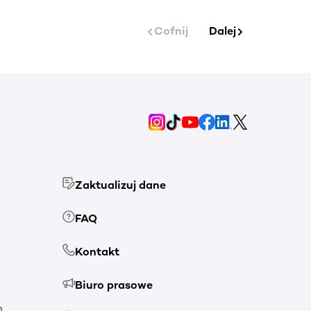
Cofnij
Dalej
Zaktualizuj dane
FAQ
Kontakt
Biuro prasowe
h