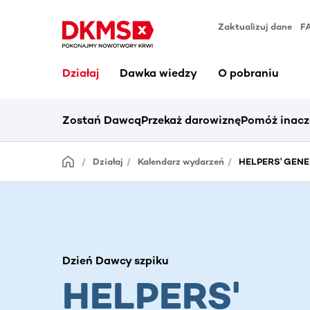
Zaktualizuj dane
F
Działaj
Dawka wiedzy
O pobraniu
Zostań Dawcą
Przekaż darowiznę
Pomóż inacz
Działaj
Kalendarz wydarzeń
HELPERS' GENER
Dzień Dawcy szpiku
HELPERS'