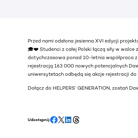
Przed nami odsłona jesienna XVI edycji proj
🎓❤️ Studenci z całej Polski łączą siły w walce
dotychczasowa ponad 10-letnia współpraca 
rejestracją 163 000 nowych potencjalnych Daw
uniwersytetach odbędą się akcje rejestracji d
Dołącz do HELPERS’ GENERATION, zostań Dawc
Udostępnij: