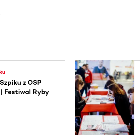
e
. Użyj klawisza Tab lub przesuń palcem, aby zobaczyć więce
ku
Szpiku z OSP
 Festiwal Ryby