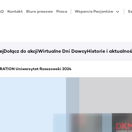
AQ
Kontakt
Biuro prasowe
Praca
Wsparcie Pacjentów
Sz
ej
Dołącz do akcji
Wirtualne Dni Dawcy
Historie i aktualnoś
ATION Uniwersytet Rzeszowski 2024