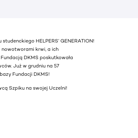
ektu studenckiego HELPERS’ GENERATION!
 z nowotworami krwi, a ich
z Fundacją DKMS poskutkowała
ców. Już w grudniu na 57
o bazy Fundacji DKMS!
ą Szpiku na swojej Uczelni!