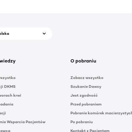
olska
wiedzy
O pobraniu
wszystko
Zobacz wszystko
cji DKMS
Szukanie Dawcy
orach krwi
Jest zgodność
badania
Przed pobraniem
acji
Pobranie komórek macierzystyc
mie Wsparcia Pacjentów
Po pobraniu
Dawca
Kontakt z Pacjentem