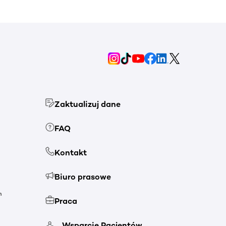
Zaktualizuj dane
FAQ
Kontakt
Biuro prasowe
h
Praca
Wsparcie Pacjentów