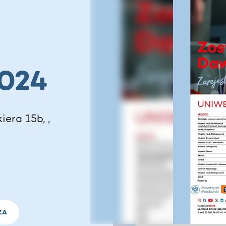
N
2024
iera 15b, ,
ZA