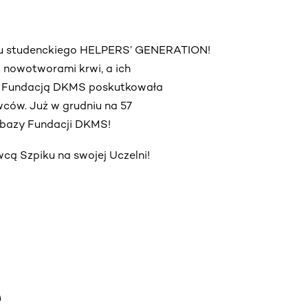
ektu studenckiego HELPERS’ GENERATION!
 z nowotworami krwi, a ich
z Fundacją DKMS poskutkowała
ców. Już w grudniu na 57
o bazy Fundacji DKMS!
ą Szpiku na swojej Uczelni!
e