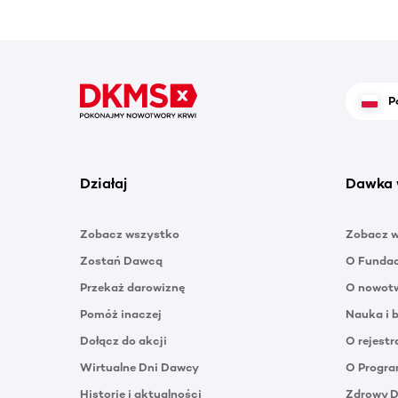
P
Działaj
Dawka 
Zobacz wszystko
Zobacz 
Zostań Dawcą
O Funda
Przekaż darowiznę
O nowotw
Pomóż inaczej
Nauka i 
Dołącz do akcji
O rejestr
Wirtualne Dni Dawcy
O Progra
Historie i aktualności
Zdrowy 