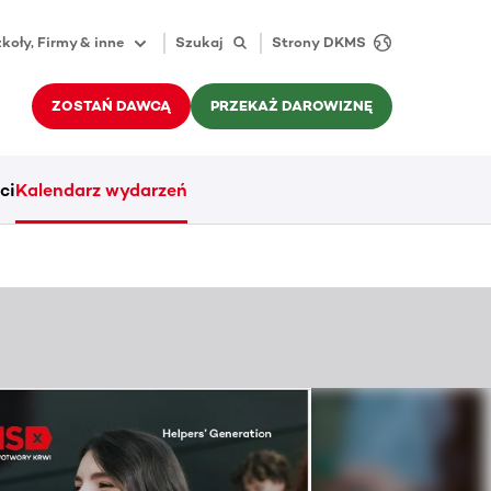
koły, Firmy & inne
Szukaj
Strony DKMS
ZOSTAŃ DAWCĄ
PRZEKAŻ DAROWIZNĘ
ci
Kalendarz wydarzeń