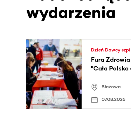
wydarzenia
Ta sekcja zawiera treści przewijane w poziomie
Dzień Dawcy szpi
Fura Zdrowia
"Cała Polska
znamiona
Błażowa
07.08.2026