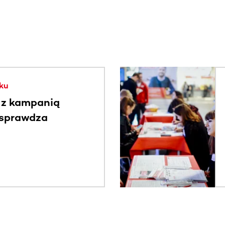
. Użyj klawisza Tab lub przesuń palcem, aby zobaczyć więce
ku
 z kampanią
 sprawdza