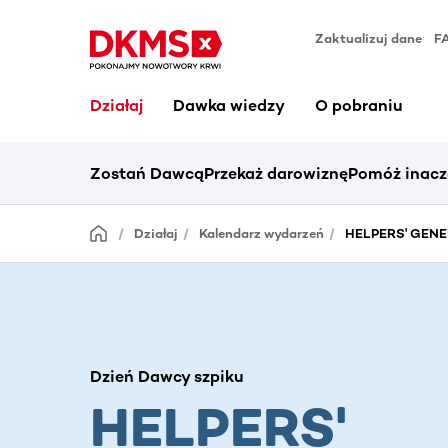
Zaktualizuj dane
F
Działaj
Dawka wiedzy
O pobraniu
Zostań Dawcą
Przekaż darowiznę
Pomóż inacz
Działaj
Kalendarz wydarzeń
HELPERS' GENER
Dzień Dawcy szpiku
HELPERS'