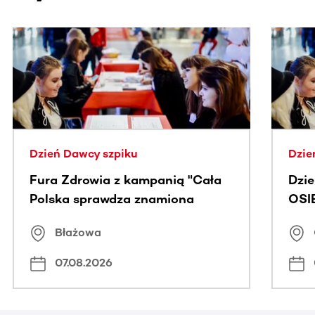
Ta sekcja zawiera treści przewijane w poziomie. Użyj kl
Dzień Dawcy szpiku
Dzie
Fura Zdrowia z kampanią "Cała
Dzi
Polska sprawdza znamiona
OSI
Błażowa
07.08.2026