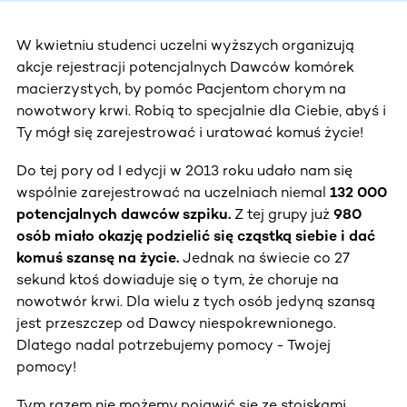
W kwietniu studenci uczelni wyższych organizują
akcje rejestracji potencjalnych Dawców komórek
macierzystych, by pomóc Pacjentom chorym na
nowotwory krwi. Robią to specjalnie dla Ciebie, abyś i
Ty mógł się zarejestrować i uratować komuś życie!
Do tej pory od I edycji w 2013 roku udało nam się
wspólnie zarejestrować na uczelniach niemal
132 000
potencjalnych dawców szpiku.
Z tej grupy już
980
osób miało okazję podzielić się cząstką siebie i dać
komuś szansę na życie.
Jednak na świecie co 27
sekund ktoś dowiaduje się o tym, że choruje na
nowotwór krwi. Dla wielu z tych osób jedyną szansą
jest przeszczep od Dawcy niespokrewnionego.
Dlatego nadal potrzebujemy pomocy - Twojej
pomocy!
Tym razem nie możemy pojawić się ze stoiskami