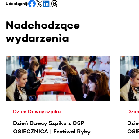
Udostępnij:
Nadchodzące
wydarzenia
Ta sekcja zawiera treści przewijane w poziomie. Użyj kl
Dzień Dawcy szpiku
Dzie
Dzień Dawcy Szpiku z OSP
Dzi
OSIECZNICA | Festiwal Ryby
OSI