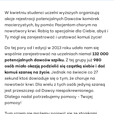
W kwietniu studenci uczelni wyższych organizują
akcje rejestracji potencjalnych Dawców komórek
macierzystych, by pomóc Pacjentom chorym na
nowotwory krwi. Robią to specjalnie dla Ciebie, abyś i
Ty mógł się zarejestrować i uratować komuś życie!
Do tej pory od I edycji w 2013 roku udało nam się
wspólnie zarejestrować na uczelniach niemal
132 000
potencjalnych dawców szpiku.
Z tej grupy już
980
osób miało okazję podzielić się cząstką siebie i dać
komuś szansę na życie.
Jednak na świecie co 27
sekund ktoś dowiaduje się o tym, że choruje na
nowotwór krwi. Dla wielu z tych osób jedyną szansą
jest przeszczep od Dawcy niespokrewnionego.
Dlatego nadal potrzebujemy pomocy - Twojej
pomocy!
Tym razem nie możemy pojawić się ze stoiskami