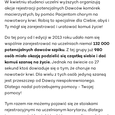
W kwietniu studenci uczelni wyższych organizują
akcje rejestracji potencjalnych Dawców komórek
macierzystych, by pomóc Pacjentom chorym na
nowotwory krwi. Robią to specjalnie dla Ciebie, abyś i
Ty mógł się zarejestrować i uratować komuś życie!
Do tej pory od I edycji w 2013 roku udało nam się
wspólnie zarejestrować na uczelniach niemal
132 000
potencjalnych dawców szpiku.
Z tej grupy już
980
osób miało okazję podzielić się cząstką siebie i dać
komuś szansę na życie.
Jednak na świecie co 27
sekund ktoś dowiaduje się o tym, że choruje na
nowotwór krwi. Dla wielu z tych osób jedyną szansą
jest przeszczep od Dawcy niespokrewnionego.
Dlatego nadal potrzebujemy pomocy - Twojej
pomocy!
Tym razem nie możemy pojawić się ze stoiskami
rejestracyjnymi na uczelnianym korytarzu, dlatego