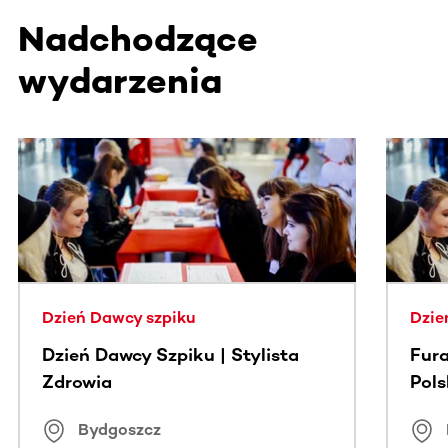
Nadchodzące
wydarzenia
Ta sekcja zawiera treści przewijane w poziomie. Użyj kl
Dzień Dawcy szpiku
Dzie
Dzień Dawcy Szpiku | Stylista
Fura
Zdrowia
Pol
Bydgoszcz