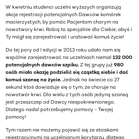
W kwietniu studenci uczelni wyższych organizują
akcje rejestracji potencjalnych Dawców komórek
macierzystych, by pomóc Pacjentom chorym na
nowotwory krwi. Robią to specjalnie dla Ciebie, abyś i
Ty mógł się zarejestrować i uratować komuś życie!
Do tej pory od I edycji w 2013 roku udało nam się
wspólnie zarejestrować na uczelniach niemal
132 000
potencjalnych dawców szpiku.
Z tej grupy już
980
osób miało okazję podzielić się cząstką siebie i dać
komuś szansę na życie.
Jednak na świecie co 27
sekund ktoś dowiaduje się o tym, że choruje na
nowotwór krwi. Dla wielu z tych osób jedyną szansą
jest przeszczep od Dawcy niespokrewnionego.
Dlatego nadal potrzebujemy pomocy - Twojej
pomocy!
Tym razem nie możemy pojawić się ze stoiskami
rejestracyjnymi na uczelnianym korytarzu, dlatego