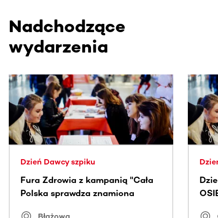
Nadchodzące
wydarzenia
Ta sekcja zawiera treści przewijane w poziomie. Użyj kl
Dzień Dawcy szpiku
Dzie
Fura Zdrowia z kampanią "Cała
Dzi
Polska sprawdza znamiona
OSI
Błażowa