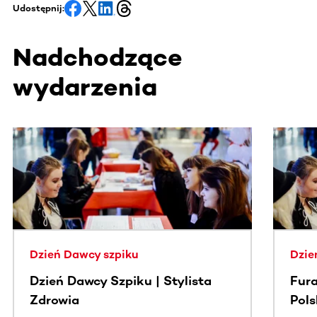
Udostępnij:
Nadchodzące
wydarzenia
Ta sekcja zawiera treści przewijane w poziomie. Użyj kl
Dzień Dawcy szpiku
Dzie
Dzień Dawcy Szpiku | Stylista
Fura
Zdrowia
Pol