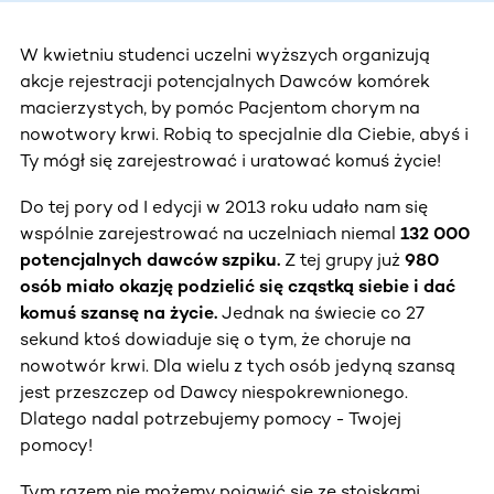
W kwietniu studenci uczelni wyższych organizują
akcje rejestracji potencjalnych Dawców komórek
macierzystych, by pomóc Pacjentom chorym na
nowotwory krwi. Robią to specjalnie dla Ciebie, abyś i
Ty mógł się zarejestrować i uratować komuś życie!
Do tej pory od I edycji w 2013 roku udało nam się
wspólnie zarejestrować na uczelniach niemal
132 000
potencjalnych dawców szpiku.
Z tej grupy już
980
osób miało okazję podzielić się cząstką siebie i dać
komuś szansę na życie.
Jednak na świecie co 27
sekund ktoś dowiaduje się o tym, że choruje na
nowotwór krwi. Dla wielu z tych osób jedyną szansą
jest przeszczep od Dawcy niespokrewnionego.
Dlatego nadal potrzebujemy pomocy - Twojej
pomocy!
Tym razem nie możemy pojawić się ze stoiskami