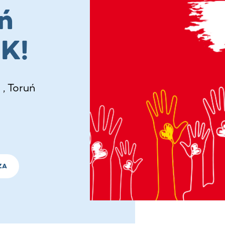
ń
K!
, Toruń
ZA