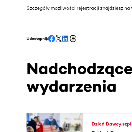
Szczegóły możliwości rejestracji znajdziesz n
Udostępnij:
Nadchodząc
wydarzenia
Ta sekcja zawiera treści przewijane w poziomie
Dzień Dawcy szpi