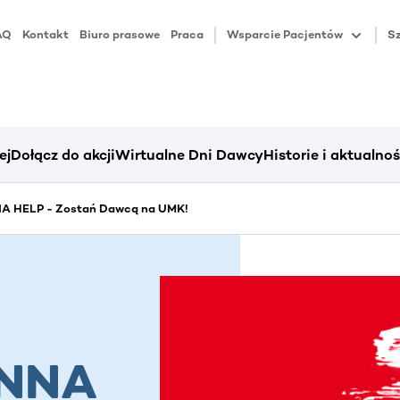
AQ
Kontakt
Biuro prasowe
Praca
Wsparcie Pacjentów
Sz
ej
Dołącz do akcji
Wirtualne Dni Dawcy
Historie i aktualnoś
 HELP - Zostań Dawcą na UMK!
ONNA