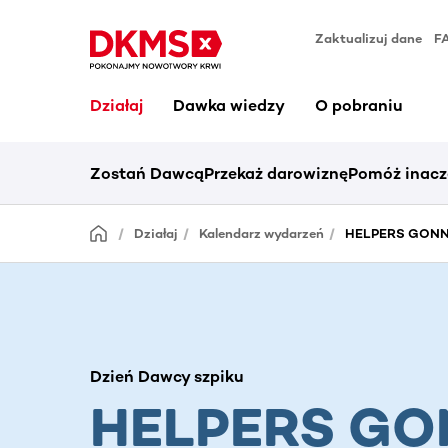
Zaktualizuj dane
F
Działaj
Dawka wiedzy
O pobraniu
Zostań Dawcą
Przekaż darowiznę
Pomóż inacz
Działaj
Kalendarz wydarzeń
HELPERS GONNA
Dzień Dawcy szpiku
HELPERS G