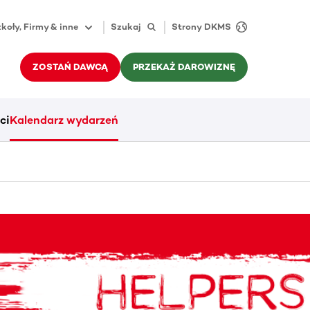
koły, Firmy & inne
Szukaj
Strony DKMS
ZOSTAŃ DAWCĄ
PRZEKAŻ DAROWIZNĘ
ci
Kalendarz wydarzeń