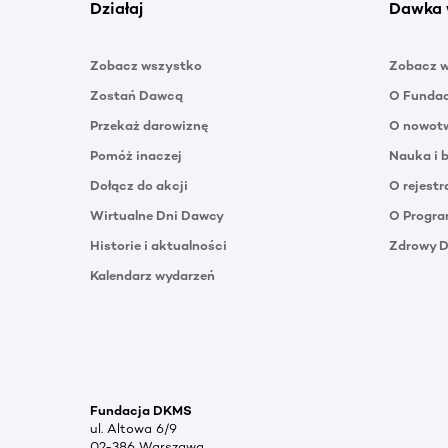
Działaj
Dawka 
Zobacz wszystko
Zobacz 
Zostań Dawcą
O Funda
Przekaż darowiznę
O nowotw
Pomóż inaczej
Nauka i 
Dołącz do akcji
O rejestr
Wirtualne Dni Dawcy
O Progra
Historie i aktualności
Zdrowy 
Kalendarz wydarzeń
Fundacja DKMS
ul. Altowa 6/9
02-386 Warszawa