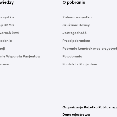
wiedzy
O pobraniu
wszystko
Zobacz wszystko
cji DKMS
Szukanie Dawcy
orach krwi
Jest zgodność
badania
Przed pobraniem
acji
Pobranie komórek macierzystyc
mie Wsparcia Pacjentów
Po pobraniu
Dawca
Kontakt z Pacjentem
Organizacja Pożytku Publiczneg
Dane rejestrowe: