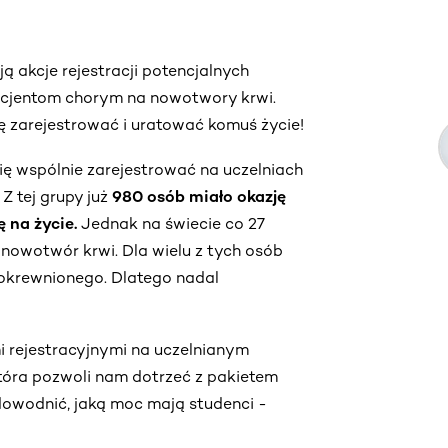
ą akcje rejestracji potencjalnych
cjentom chorym na nowotwory krwi.
się zarejestrować i uratować komuś życie!
się wspólnie zarejestrować na uczelniach
Z tej grupy już
980 osób miało okazję
ę na życie.
Jednak na świecie co 27
 nowotwór krwi. Dla wielu z tych osób
okrewnionego. Dlatego nadal
mi rejestracyjnymi na uczelnianym
tóra pozwoli nam dotrzeć z pakietem
owodnić, jaką moc mają studenci -