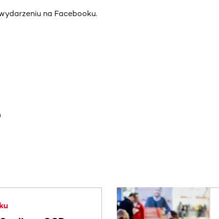
a wydarzeniu na Facebooku.
e
. Użyj klawisza Tab lub przesuń palcem, aby zobaczyć więce
ku