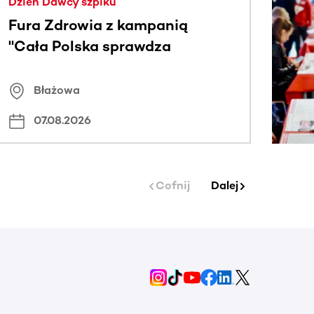
Dzień Dawcy szpiku
Fura Zdrowia z kampanią
"Cała Polska sprawdza
znamiona
Błażowa
07.08.2026
Cofnij
Dalej