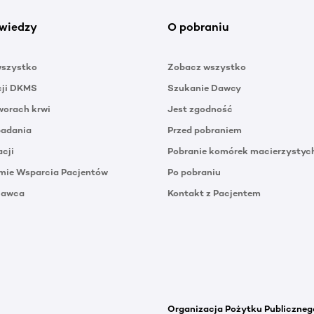
wiedzy
O pobraniu
wszystko
Zobacz wszystko
cji DKMS
Szukanie Dawcy
orach krwi
Jest zgodność
badania
Przed pobraniem
acji
Pobranie komórek macierzystyc
mie Wsparcia Pacjentów
Po pobraniu
Dawca
Kontakt z Pacjentem
Organizacja Pożytku Publiczneg