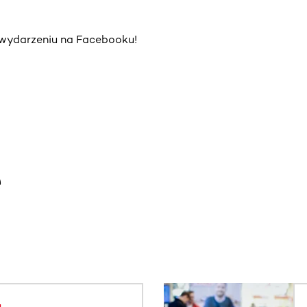
a wydarzeniu na Facebooku!
e
. Użyj klawisza Tab lub przesuń palcem, aby zobaczyć więce