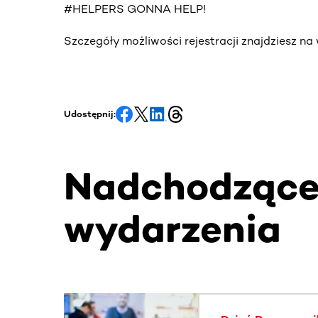
#HELPERS GONNA HELP!
Szczegóły możliwości rejestracji znajdziesz n
Udostępnij:
Nadchodząc
wydarzenia
Ta sekcja zawiera treści przewijane w poziomie