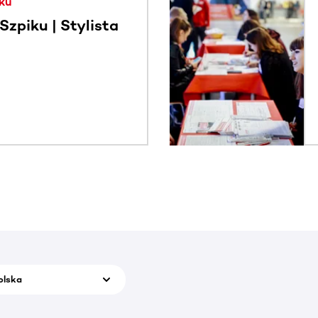
ku
zpiku | Stylista
olska