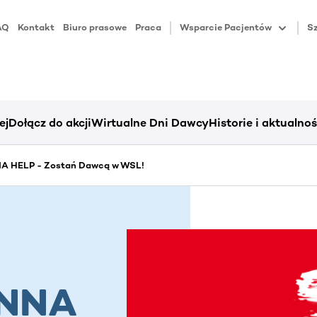
AQ
Kontakt
Biuro prasowe
Praca
Wsparcie Pacjentów
Sz
ej
Dołącz do akcji
Wirtualne Dni Dawcy
Historie i aktualnoś
 HELP - Zostań Dawcą w WSL!
ONNA