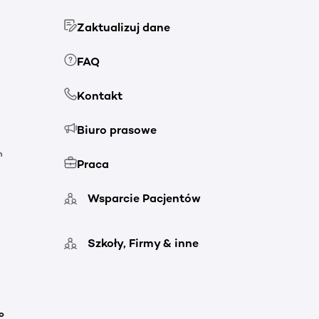
Zaktualizuj dane
FAQ
Kontakt
Biuro prasowe
h
Praca
Wsparcie Pacjentów
Szkoły, Firmy & inne
o