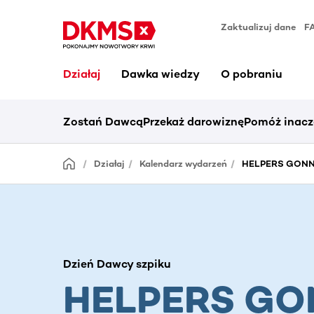
Zaktualizuj dane
F
Działaj
Dawka wiedzy
O pobraniu
Zostań Dawcą
Przekaż darowiznę
Pomóż inacz
Działaj
Kalendarz wydarzeń
HELPERS GONNA
Dzień Dawcy szpiku
HELPERS G