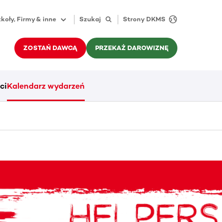
koły, Firmy & inne
Szukaj
Strony DKMS
ZOSTAŃ DAWCĄ
PRZEKAŻ DAROWIZNĘ
ci
Kalendarz wydarzeń