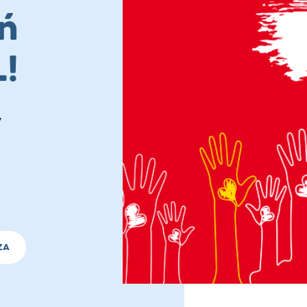
ń
!
w
ZA