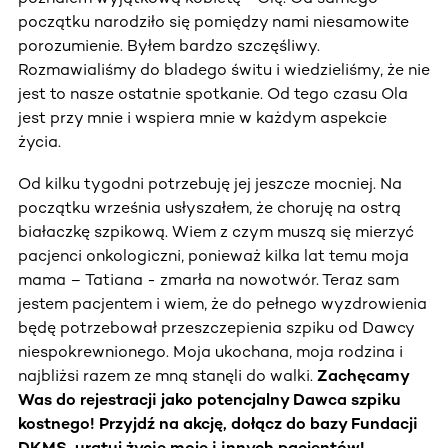
początku narodziło się pomiędzy nami niesamowite
porozumienie. Byłem bardzo szczęśliwy.
Rozmawialiśmy do bladego świtu i wiedzieliśmy, że nie
jest to nasze ostatnie spotkanie. Od tego czasu Ola
jest przy mnie i wspiera mnie w każdym aspekcie
życia.
Od kilku tygodni potrzebuję jej jeszcze mocniej. Na
początku września usłyszałem, że choruję na ostrą
białaczkę szpikową. Wiem z czym muszą się mierzyć
pacjenci onkologiczni, ponieważ kilka lat temu moja
mama – Tatiana - zmarła na nowotwór. Teraz sam
jestem pacjentem i wiem, że do pełnego wyzdrowienia
będę potrzebował przeszczepienia szpiku od Dawcy
niespokrewnionego. Moja ukochana, moja rodzina i
najbliżsi razem ze mną stanęli do walki.
Zachęcamy
Was do rejestracji jako potencjalny Dawca szpiku
kostnego! Przyjdź na akcję, dołącz do bazy Fundacji
DKMS, uratuj życie moje i innych pacjentów!