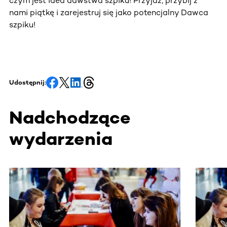
czym jest idea dawstwa szpiku! Przyjdź, przybij z
nami piątkę i zarejestruj się jako potencjalny Dawca
szpiku!
Udostępnij:
Nadchodzące
wydarzenia
Ta sekcja zawiera treści przewijane w poziomie. Użyj kl