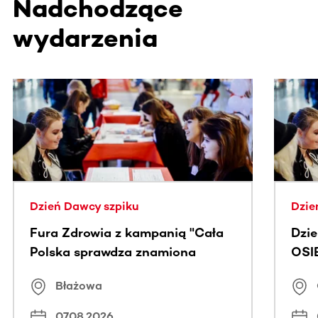
Nadchodzące
wydarzenia
Ta sekcja zawiera treści przewijane w poziomie. Użyj kl
Dzień Dawcy szpiku
Dzie
Fura Zdrowia z kampanią "Cała
Dzi
Polska sprawdza znamiona
OSI
Błażowa
07.08.2026