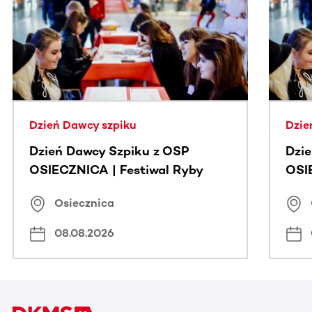
Ta sekcja zawiera treści przewijane w poziomie. Użyj kl
Dzień Dawcy szpiku
Dzie
Dzień Dawcy Szpiku z OSP
Dzi
OSIECZNICA | Festiwal Ryby
OSI
Osiecznica
08.08.2026