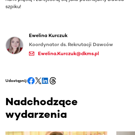
szpiku!
Ewelina Kurczuk
Koordynator ds. Rekrutacji Dawców
Ewelina.Kurczuk@dkms.pl
Udostępnij:
Nadchodzące
wydarzenia
Ta sekcja zawiera treści przewijane w poziomie. Użyj kl