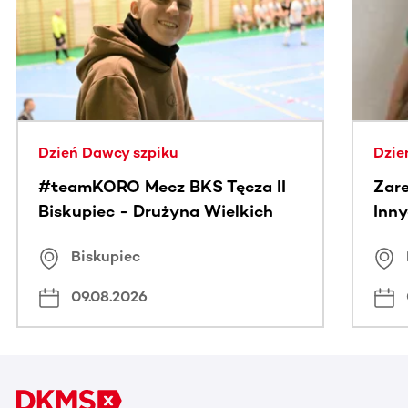
Dzień Dawcy szpiku
Dzie
#teamKORO Mecz BKS Tęcza II
Zare
Biskupiec - Drużyna Wielkich
Inny
Serc
Puc
Biskupiec
09.08.2026