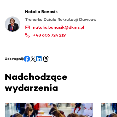
Natalia Banasik
Trenerka Działu Rekrutacji Dawców
natalia.banasik@dkms.pl
+48 606 724 219
Udostępnij:
Nadchodzące
wydarzenia
Ta sekcja zawiera treści przewijane w poziomie. Użyj kl