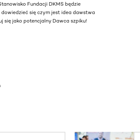
. Stanowisko Fundacji DKMS będzie
ą dowiedzieć się czym jest idea dawstwa
truj się jako potencjalny Dawca szpiku!
e
. Użyj klawisza Tab lub przesuń palcem, aby zobaczyć więce