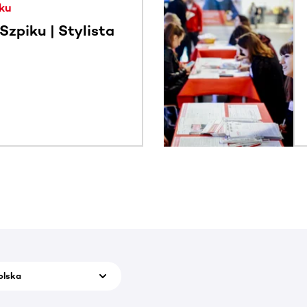
ku
zpiku | Stylista
olska