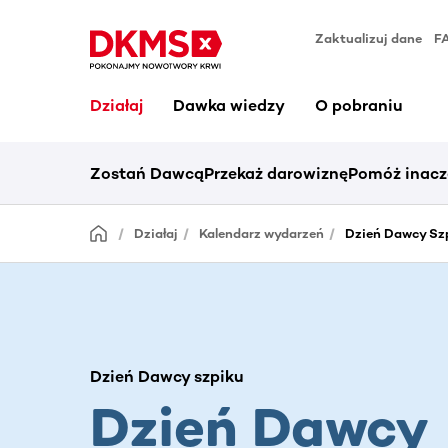
Zaktualizuj dane
F
Działaj
Dawka wiedzy
O pobraniu
Zostań Dawcą
Przekaż darowiznę
Pomóż inacz
Działaj
Kalendarz wydarzeń
Dzień Dawcy Sz
Dzień Dawcy szpiku
Dzień Dawcy