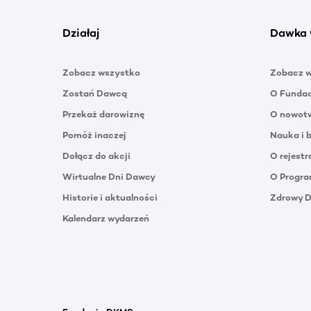
Działaj
Dawka 
Zobacz wszystko
Zobacz 
Zostań Dawcą
O Funda
Przekaż darowiznę
O nowotw
Pomóż inaczej
Nauka i 
Dołącz do akcji
O rejestr
Wirtualne Dni Dawcy
O Progra
Historie i aktualności
Zdrowy 
Kalendarz wydarzeń