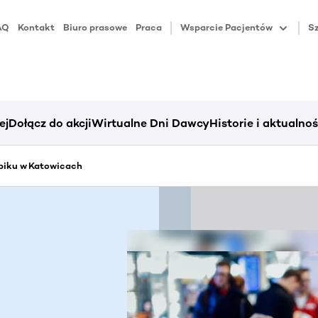
AQ
Kontakt
Biuro prasowe
Praca
Wsparcie Pacjentów
Sz
ej
Dołącz do akcji
Wirtualne Dni Dawcy
Historie i aktualnoś
piku w Katowicach