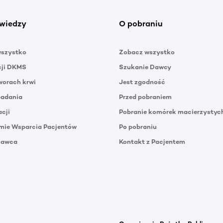
wiedzy
O pobraniu
wszystko
Zobacz wszystko
cji DKMS
Szukanie Dawcy
orach krwi
Jest zgodność
badania
Przed pobraniem
acji
Pobranie komórek macierzystyc
mie Wsparcia Pacjentów
Po pobraniu
Dawca
Kontakt z Pacjentem