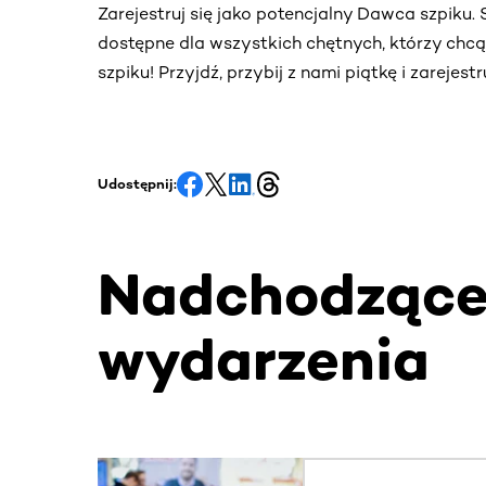
Zarejestruj się jako potencjalny Dawca szpiku
dostępne dla wszystkich chętnych, którzy chc
szpiku! Przyjdź, przybij z nami piątkę i zarejes
Udostępnij:
Nadchodząc
wydarzenia
Ta sekcja zawiera treści przewijane w poziomie