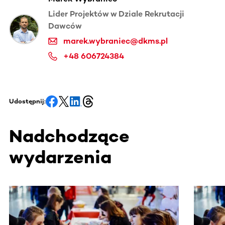
Lider Projektów w Dziale Rekrutacji
Dawców
marek.wybraniec@dkms.pl
+48 606724384
Udostępnij:
Nadchodzące
wydarzenia
Ta sekcja zawiera treści przewijane w poziomie. Użyj kl