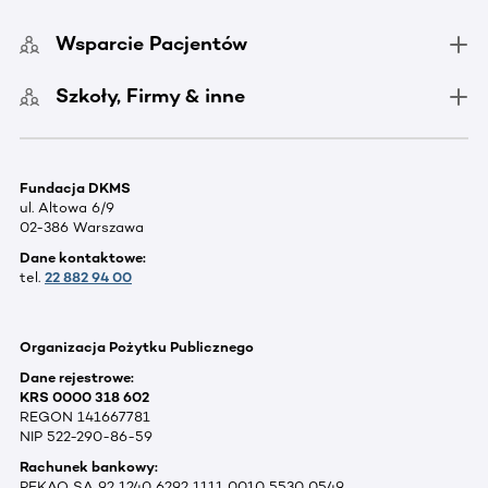
Wsparcie Pacjentów
Szkoły, Firmy & inne
Fundacja DKMS
ul. Altowa 6/9
02-386 Warszawa
Dane kontaktowe:
tel.
22 882 94 00
Organizacja Pożytku Publicznego
Dane rejestrowe:
KRS 0000 318 602
REGON 141667781
NIP 522-290-86-59
Rachunek bankowy:
PEKAO SA 92 1240 6292 1111 0010 5530 0549