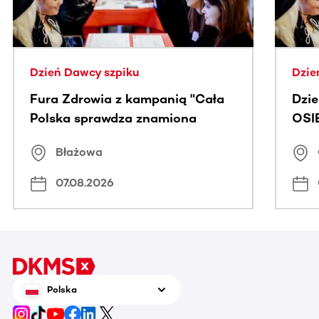
Dzień Dawcy szpiku
Dzie
Fura Zdrowia z kampanią "Cała
Dzi
Polska sprawdza znamiona
OSI
Błażowa
07.08.2026
Polska