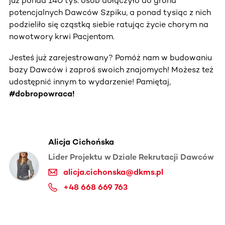
już ponad 140 tys. osób dołączyło do grona
potencjalnych Dawców Szpiku, a ponad tysiąc z nich
podzieliło się cząstką siebie ratując życie chorym na
nowotwory krwi Pacjentom.
Jesteś już zarejestrowany? Pomóż nam w budowaniu
bazy Dawców i zaproś swoich znajomych! Możesz też
udostępnić innym to wydarzenie! Pamiętaj,
#dobropowraca!
Alicja Cichońska
Lider Projektu w Dziale Rekrutacji Dawców
alicja.cichonska@dkms.pl
+48 668 669 763