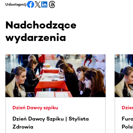
Udostępnij:
Nadchodzące
wydarzenia
Ta sekcja zawiera treści przewijane w poziomie. Użyj kl
Dzień Dawcy szpiku
Dzie
Dzień Dawcy Szpiku | Stylista
Fura
Zdrowia
Pol