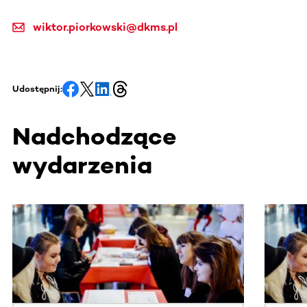
wiktor.piorkowski@dkms.pl
Udostępnij:
Nadchodzące
wydarzenia
Ta sekcja zawiera treści przewijane w poziomie. Użyj kl