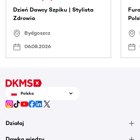
Dzień Dawcy Szpiku | Stylista
Fura
Zdrowia
Pol
Bydgoszcz
06.08.2026
Polska
Działaj
Dawka wiedzy