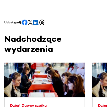
Udostępnij:
Nadchodzące
wydarzenia
Ta sekcja zawiera treści przewijane w poziomie. Użyj kl
Dzień Dawcy szpiku
Dzie