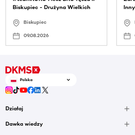
Biskupiec - Drużyna Wielkich
Inny
Serc
Puc
Biskupiec
09.08.2026
Polska
Działaj
Dawka wiedzy