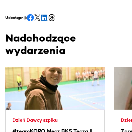
Udostępnij:
Nadchodzące
wydarzenia
Ta sekcja zawiera treści przewijane w poziomie. Użyj kl
Dzień Dawcy szpiku
Dzie
#teamKORO Mecz BKS Tęcza II
Zare