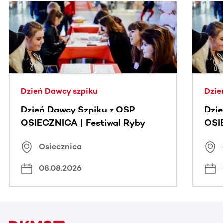
Ta sekcja zawiera treści przewijane w poziomie. Użyj kl
Dzień Dawcy szpiku
Dzie
Dzień Dawcy Szpiku z OSP
Dzi
OSIECZNICA | Festiwal Ryby
OSI
Osiecznica
08.08.2026