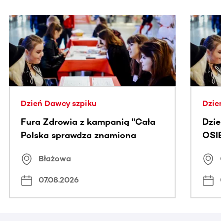
Ta sekcja zawiera treści przewijane w poziomie. Użyj kl
Dzień Dawcy szpiku
Dzie
Fura Zdrowia z kampanią "Cała
Dzi
Polska sprawdza znamiona
OSI
Błażowa
07.08.2026