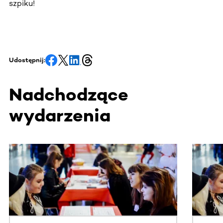
szpiku!
Udostępnij:
Nadchodzące
wydarzenia
Ta sekcja zawiera treści przewijane w poziomie. Użyj kl