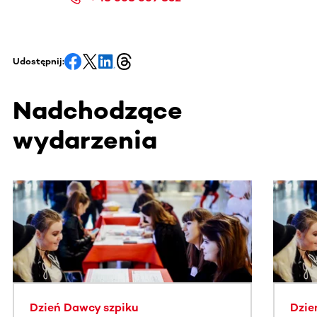
Udostępnij:
Nadchodzące
wydarzenia
Ta sekcja zawiera treści przewijane w poziomie. Użyj kl
Dzień Dawcy szpiku
Dzie