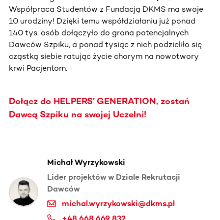
Współpraca Studentów z Fundacją DKMS ma swoje
10 urodziny! Dzięki temu współdziałaniu już ponad
140 tys. osób dołączyło do grona potencjalnych
Dawców Szpiku, a ponad tysiąc z nich podzieliło się
cząstką siebie ratując życie chorym na nowotwory
krwi Pacjentom.
Dołącz do HELPERS’ GENERATION, zostań
Dawcą Szpiku na swojej Uczelni!
Michał Wyrzykowski
Lider projektów w Dziale Rekrutacji
Dawców
michal.wyrzykowski@dkms.pl
+48 668 669 832