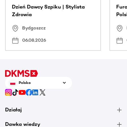
Dzień Dawcy Szpiku | Stylista
Fura
Zdrowia
Pol
Bydgoszcz
06.08.2026
Polska
Działaj
Dawka wiedzy