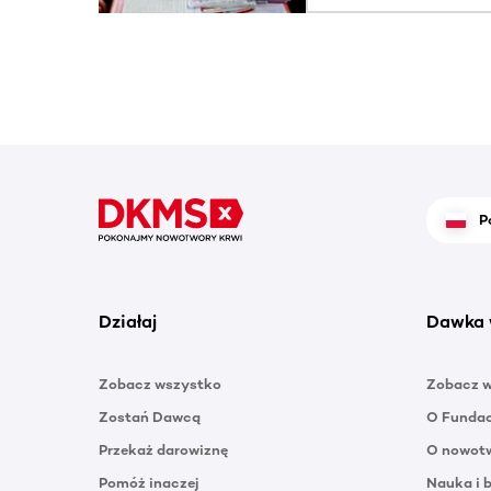
P
Działaj
Dawka 
Zobacz wszystko
Zobacz 
Zostań Dawcą
O Funda
Przekaż darowiznę
O nowotw
Pomóż inaczej
Nauka i 