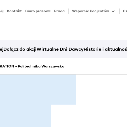
AQ
Kontakt
Biuro prasowe
Praca
Wsparcie Pacjentów
Sz
ej
Dołącz do akcji
Wirtualne Dni Dawcy
Historie i aktualnoś
ATION - Politechnika Warszawska