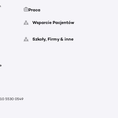
h
Praca
Wsparcie Pacjentów
Szkoły, Firmy & inne
o
010 5530 0549