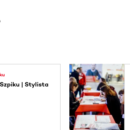
e
. Użyj klawisza Tab lub przesuń palcem, aby zobaczyć więce
ku
zpiku | Stylista