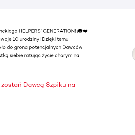
denckiego HELPERS’ GENERATION! 🎓❤️
oje 10 urodziny! Dzięki temu
zyło do grona potencjalnych Dawców
ąstką siebie ratując życie chorym na
zostań Dawcą Szpiku na