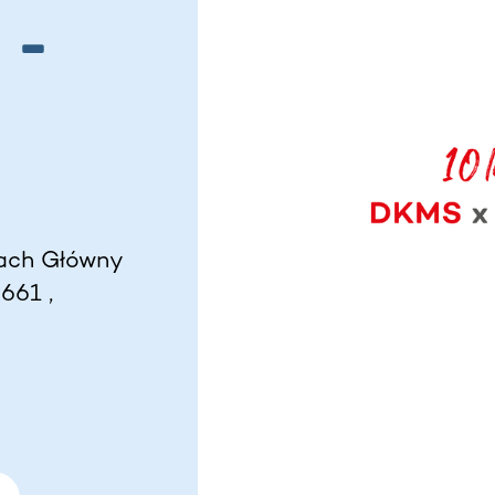
 -
ach Główny
-661 ,