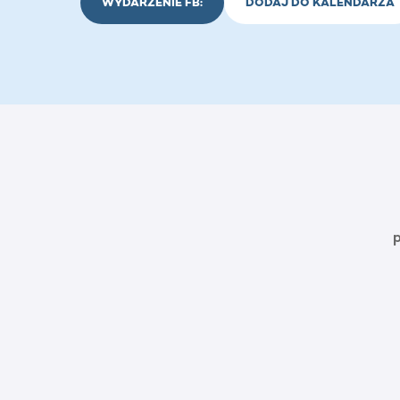
WYDARZENIE FB:
DODAJ DO KALENDARZA