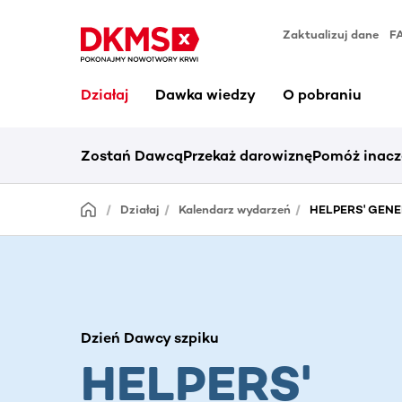
Zaktualizuj dane
F
Działaj
Dawka wiedzy
O pobraniu
Zostań Dawcą
Przekaż darowiznę
Pomóż inacz
Działaj
Kalendarz wydarzeń
HELPERS' GENER
Dzień Dawcy szpiku
HELPERS'