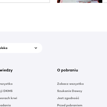
olska
wiedzy
O pobraniu
wszystko
Zobacz wszystko
cji DKMS
Szukanie Dawcy
orach krwi
Jest zgodność
badania
Przed pobraniem