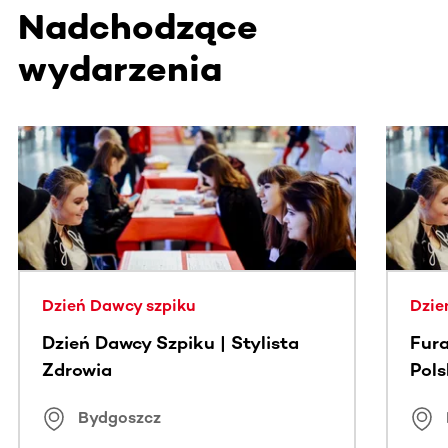
Nadchodzące
wydarzenia
Ta sekcja zawiera treści przewijane w poziomie. Użyj kl
Dzień Dawcy szpiku
Dzie
Dzień Dawcy Szpiku | Stylista
Fura
Zdrowia
Pol
Bydgoszcz