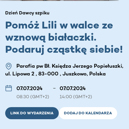
Dzień Dawcy szpiku
Pomóż Lili w walce ze
wznową białaczki.
Podaruj cząstkę siebie!
Parafia pw Bł. Księdza Jerzego Popiełuszki,
ul. Lipowa 2 , 83-000 , Juszkowo, Polska
07.07.2024
–
07.07.2024
08:30 (GMT+2)
14:00 (GMT+2)
LINK DO WYDARZENIA
DODAJ DO KALENDARZA