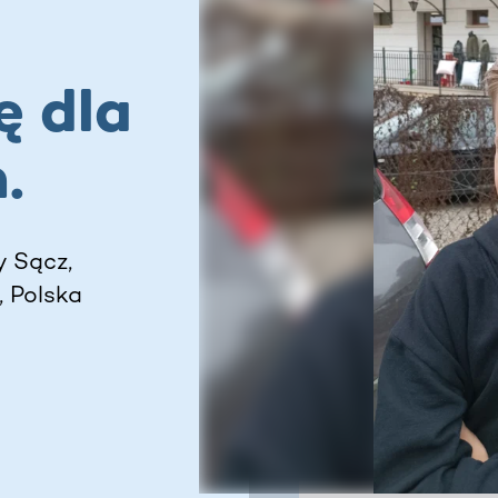
ę dla
.
y Sącz,
, Polska