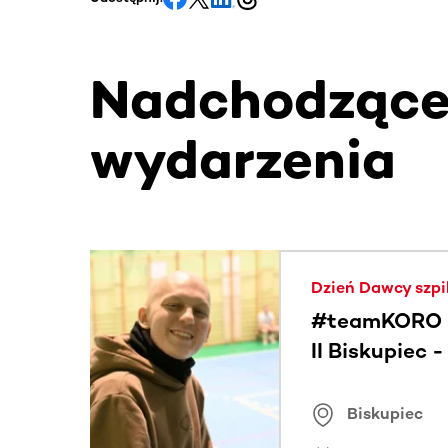
Nadchodząc
wydarzenia
Ta sekcja zawiera treści przewijane w poziomie
Dzień Dawcy szpi
#teamKORO 
II Biskupiec 
Wielkich Ser
Biskupiec