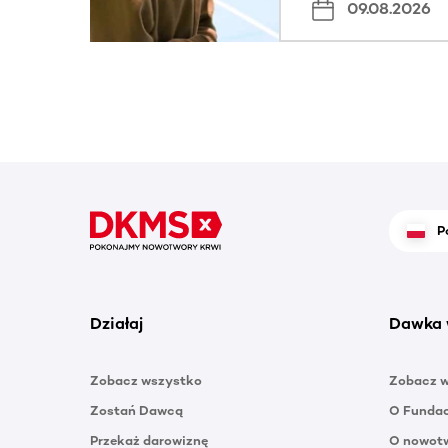
09.08.2026
P
Działaj
Dawka 
Zobacz wszystko
Zobacz 
Zostań Dawcą
O Funda
Przekaż darowiznę
O nowotw