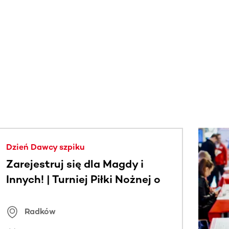
j.
Dzień Dawcy szpiku
Zarejestruj się dla Magdy i
Innych! | Turniej Piłki Nożnej o
Puchar Wójta Gminy Radków
Radków