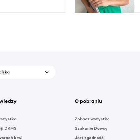
olska
wiedzy
O pobraniu
wszystko
Zobacz wszystko
cji DKMS
Szukanie Dawcy
orach krwi
Jest zgodność