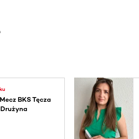
e
. Użyj klawisza Tab lub przesuń palcem, aby zobaczyć więce
ku
Mecz BKS Tęcza
- Drużyna
c