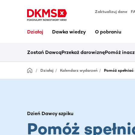
Zaktualizuj dane
F
Działaj
Dawka wiedzy
O pobraniu
Zostań Dawcą
Przekaż darowiznę
Pomóż inacz
Działaj
Kalendarz wydarzeń
Pomóż spełniać m
Dzień Dawcy szpiku
Pomóż spełni