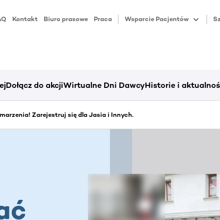
AQ
Kontakt
Biuro prasowe
Praca
Wsparcie Pacjentów
Sz
ej
Dołącz do akcji
Wirtualne Dni Dawcy
Historie i aktualnoś
arzenia! Zarejestruj się dla Jasia i Innych.
ać