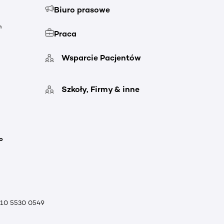
Biuro prasowe
h
Praca
Wsparcie Pacjentów
Szkoły, Firmy & inne
o
010 5530 0549