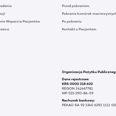
badania
Przed pobraniem
acji
Pobranie komórek macierzystyc
mie Wsparcia Pacjentów
Po pobraniu
Dawca
Kontakt z Pacjentem
Organizacja Pożytku Publiczneg
Dane rejestrowe:
KRS 0000 318 602
REGON 141667781
NIP 522-290-86-59
Rachunek bankowy:
PEKAO SA 92 1240 6292 1111 0