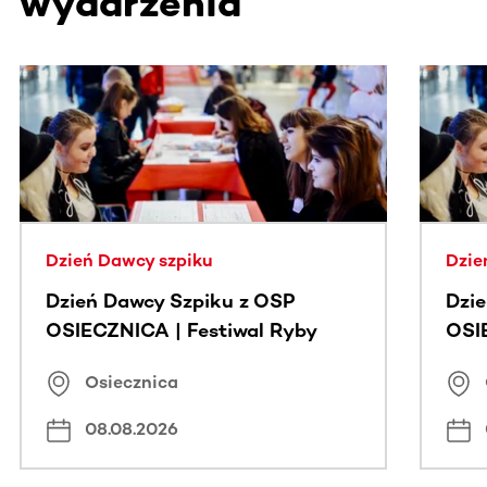
wydarzenia
Ta sekcja zawiera treści przewijane w poziomie. Użyj kl
Dzień Dawcy szpiku
Dzie
Dzień Dawcy Szpiku z OSP
Dzi
OSIECZNICA | Festiwal Ryby
OSI
Osiecznica
08.08.2026