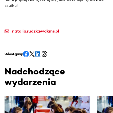
szpiku!
natalia.rudzka@dkms.pl
Udostępnij:
Nadchodzące
wydarzenia
Ta sekcja zawiera treści przewijane w poziomie. Użyj kl