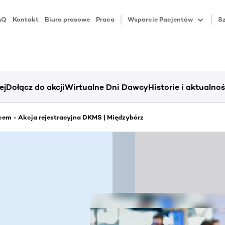
AQ
Kontakt
Biuro prasowe
Praca
Wsparcie Pacjentów
Sz
ej
Dołącz do akcji
Wirtualne Dni Dawcy
Historie i aktualnoś
em - Akcja rejestracyjna DKMS | Międzybórz