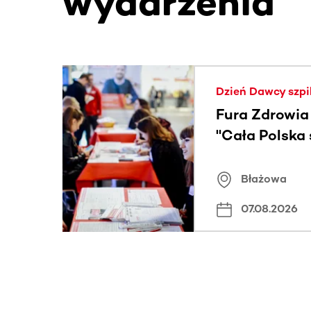
wydarzenia
Ta sekcja zawiera treści przewijane w poziomie
Dzień Dawcy szpi
Fura Zdrowia
"Cała Polska
znamiona
Błażowa
07.08.2026