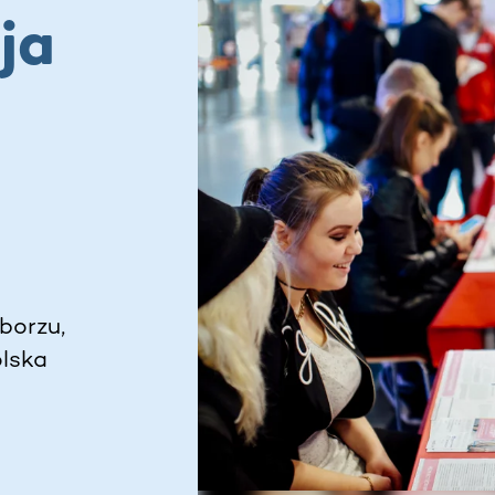
ja
borzu,
olska