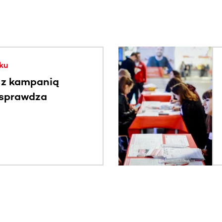
. Użyj klawisza Tab lub przesuń palcem, aby zobaczyć więce
ku
 z kampanią
 sprawdza