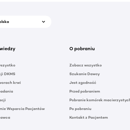
olska
wiedzy
O pobraniu
wszystko
Zobacz wszystko
cji DKMS
Szukanie Dawcy
orach krwi
Jest zgodność
badania
Przed pobraniem
acji
Pobranie komórek macierzystyc
mie Wsparcia Pacjentów
Po pobraniu
Dawca
Kontakt z Pacjentem