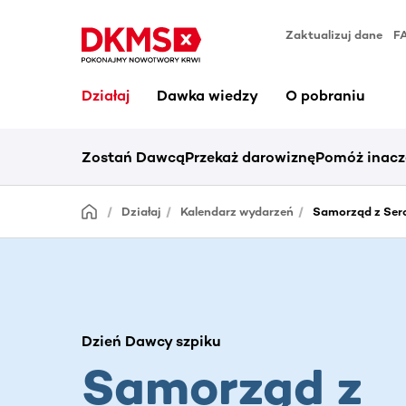
Zaktualizuj dane
F
Działaj
Dawka wiedzy
O pobraniu
Zostań Dawcą
Przekaż darowiznę
Pomóż inacz
Działaj
Kalendarz wydarzeń
Samorząd z Serc
Dzień Dawcy szpiku
Samorząd z