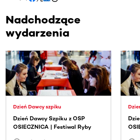
Nadchodzące
wydarzenia
Ta sekcja zawiera treści przewijane w poziomie. Użyj kl
Dzień Dawcy szpiku
Dzie
Dzień Dawcy Szpiku z OSP
Dzi
OSIECZNICA | Festiwal Ryby
OSI