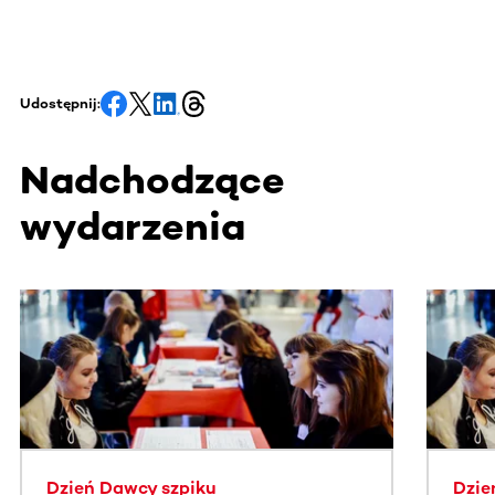
Udostępnij:
Nadchodzące
wydarzenia
Ta sekcja zawiera treści przewijane w poziomie. Użyj kl
Dzień Dawcy szpiku
Dzie