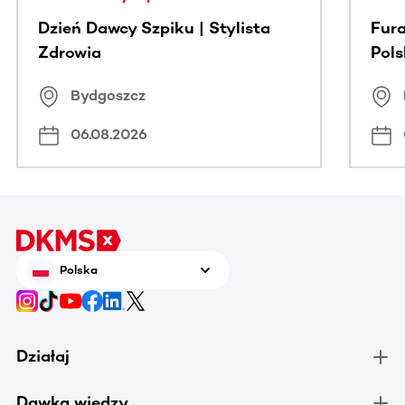
Dzień Dawcy Szpiku | Stylista
Fura
Zdrowia
Pol
Bydgoszcz
06.08.2026
Polska
Działaj
Dawka wiedzy