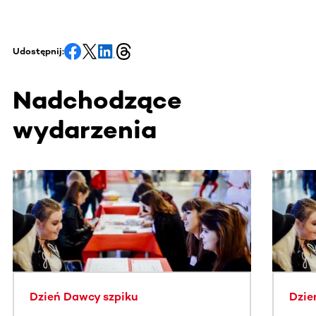
Udostępnij:
Nadchodzące
wydarzenia
Ta sekcja zawiera treści przewijane w poziomie. Użyj kl
Dzień Dawcy szpiku
Dzie