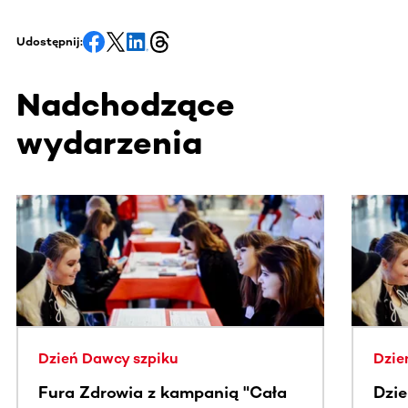
Udostępnij:
Nadchodzące
wydarzenia
Ta sekcja zawiera treści przewijane w poziomie. Użyj kl
Dzień Dawcy szpiku
Dzie
Fura Zdrowia z kampanią "Cała
Dzi