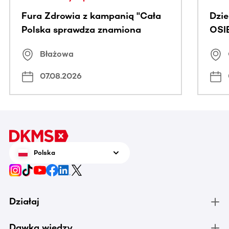
Fura Zdrowia z kampanią "Cała
Dzi
Polska sprawdza znamiona
OSI
Błażowa
07.08.2026
Polska
Działaj
Dawka wiedzy