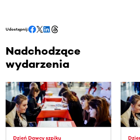
Udostępnij:
Nadchodzące
wydarzenia
Ta sekcja zawiera treści przewijane w poziomie. Użyj kl
Dzień Dawcy szpiku
Dzie