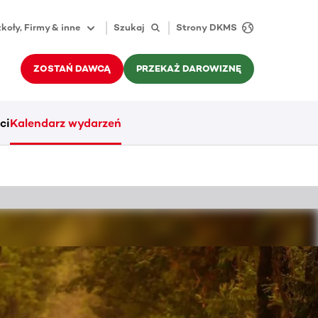
koły, Firmy & inne
Szukaj
Strony DKMS
ZOSTAŃ DAWCĄ
PRZEKAŻ DAROWIZNĘ
ci
Kalendarz wydarzeń