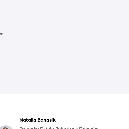
e
Natalia Banasik
Trenerka Działu Rekrutacji Dawców