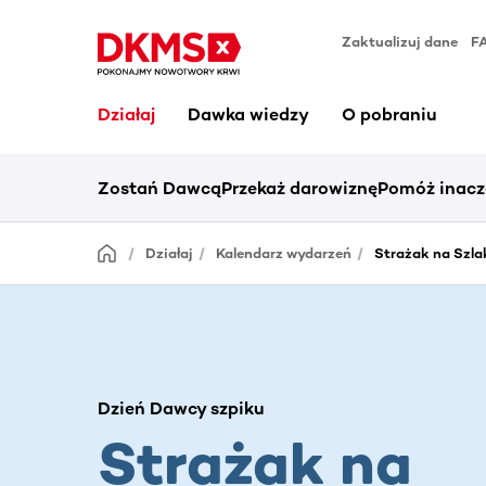
Zaktualizuj dane
F
Działaj
Dawka wiedzy
O pobraniu
Zostań Dawcą
Przekaż darowiznę
Pomóż inacz
Działaj
Kalendarz wydarzeń
Strażak na Szla
Dzień Dawcy szpiku
Strażak na