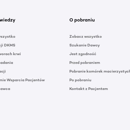
wiedzy
O pobraniu
wszystko
Zobacz wszystko
cji DKMS
Szukanie Dawcy
orach krwi
Jest zgodność
badania
Przed pobraniem
acji
Pobranie komórek macierzystyc
mie Wsparcia Pacjentów
Po pobraniu
Dawca
Kontakt z Pacjentem