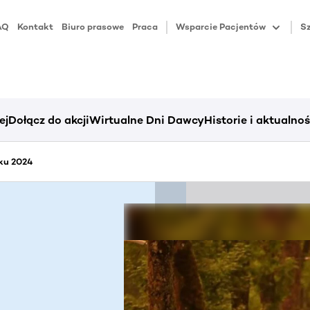
AQ
Kontakt
Biuro prasowe
Praca
Wsparcie Pacjentów
Sz
ej
Dołącz do akcji
Wirtualne Dni Dawcy
Historie i aktualnoś
ku 2024