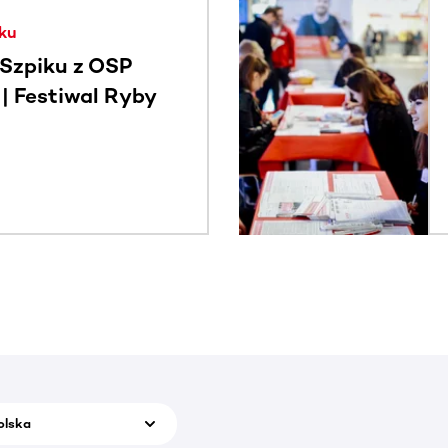
. Użyj klawisza Tab lub przesuń palcem, aby zobaczyć więce
ku
Szpiku z OSP
 Festiwal Ryby
olska