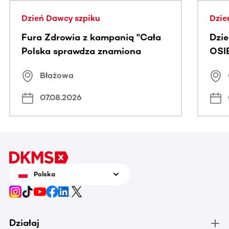
Dzień Dawcy szpiku
Dzie
Fura Zdrowia z kampanią "Cała
Dzi
Polska sprawdza znamiona
OSI
Błażowa
07.08.2026
Polska
Działaj