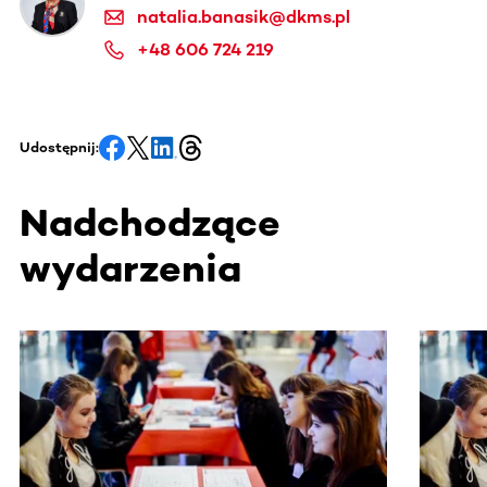
natalia.banasik@dkms.pl
+48 606 724 219
Udostępnij:
Nadchodzące
wydarzenia
Ta sekcja zawiera treści przewijane w poziomie. Użyj kl