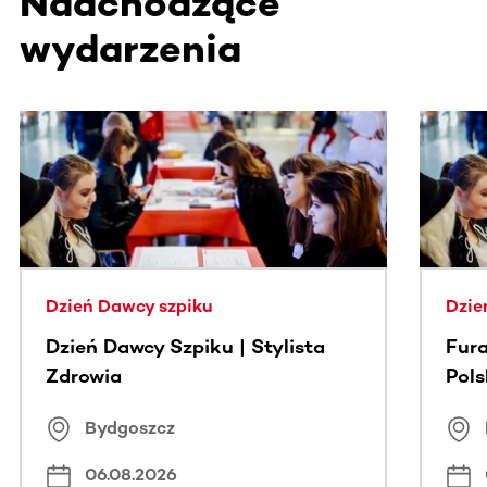
Nadchodzące
wydarzenia
Ta sekcja zawiera treści przewijane w poziomie. Użyj kl
Dzień Dawcy szpiku
Dzie
Dzień Dawcy Szpiku | Stylista
Fura
Zdrowia
Pol
Bydgoszcz
06.08.2026