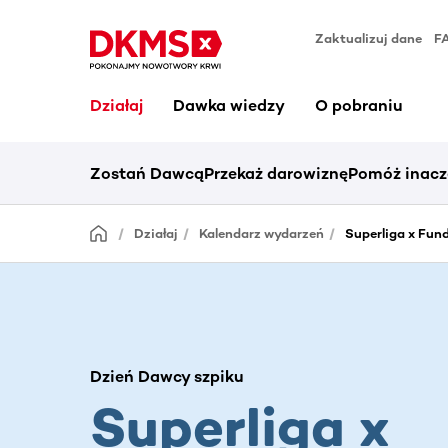
Zaktualizuj dane
F
Działaj
Dawka wiedzy
O pobraniu
Zostań Dawcą
Przekaż darowiznę
Pomóż inacz
Działaj
Kalendarz wydarzeń
Superliga x Fu
Dzień Dawcy szpiku
Superliga x