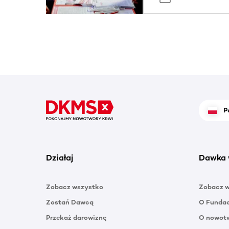
P
Działaj
Dawka 
Zobacz wszystko
Zobacz 
Zostań Dawcą
O Funda
Przekaż darowiznę
O nowotw