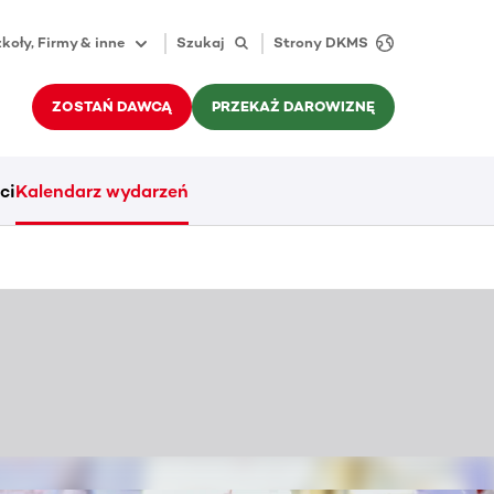
koły, Firmy & inne
Szukaj
Strony DKMS
ZOSTAŃ DAWCĄ
PRZEKAŻ DAROWIZNĘ
ci
Kalendarz wydarzeń