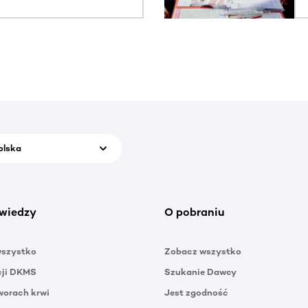
olska
wiedzy
O pobraniu
wszystko
Zobacz wszystko
cji DKMS
Szukanie Dawcy
orach krwi
Jest zgodność