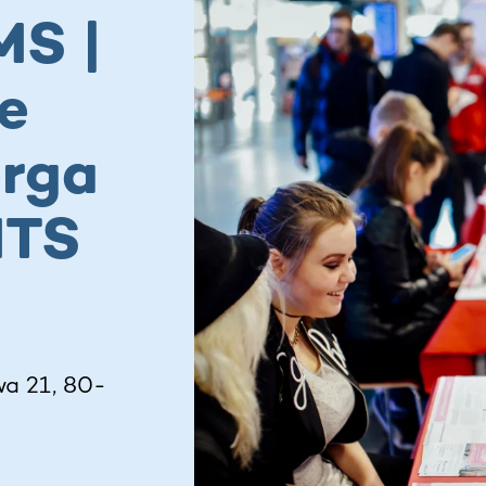
MS |
e
erga
MTS
a 21, 80-