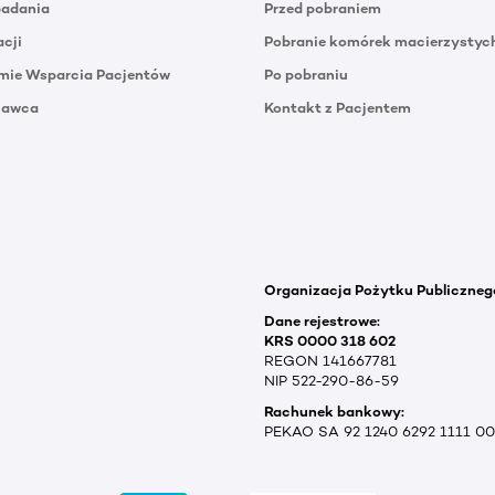
badania
Przed pobraniem
acji
Pobranie komórek macierzystyc
mie Wsparcia Pacjentów
Po pobraniu
Dawca
Kontakt z Pacjentem
Organizacja Pożytku Publiczneg
Dane rejestrowe:
KRS 0000 318 602
REGON 141667781
NIP 522-290-86-59
Rachunek bankowy:
PEKAO SA 92 1240 6292 1111 0