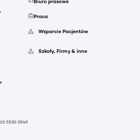
Biuro prasowe
h
Praca
Wsparcie Pacjentów
Szkoły, Firmy & inne
o
010 5530 0549