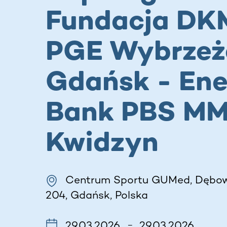
Fundacja DK
PGE Wybrzeż
Gdańsk - En
Bank PBS M
Kwidzyn
Centrum Sportu GUMed, Dębow
204, Gdańsk, Polska
29.03.2026
29.03.2026
–