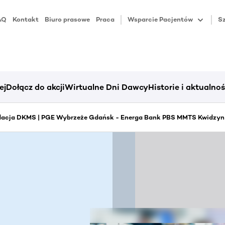
AQ
Kontakt
Biuro prasowe
Praca
Wsparcie Pacjentów
Sz
ej
Dołącz do akcji
Wirtualne Dni Dawcy
Historie i aktualnoś
ndacja DKMS | PGE Wybrzeże Gdańsk - Energa Bank PBS MMTS Kwidzyn