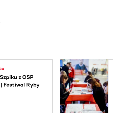
e
. Użyj klawisza Tab lub przesuń palcem, aby zobaczyć więce
ku
Szpiku z OSP
 Festiwal Ryby