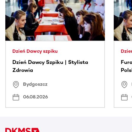
Ta sekcja zawiera treści przewijane w poziomie. Użyj kl
Dzień Dawcy szpiku
Dzie
Dzień Dawcy Szpiku | Stylista
Fura
Zdrowia
Pol
Bydgoszcz
06.08.2026