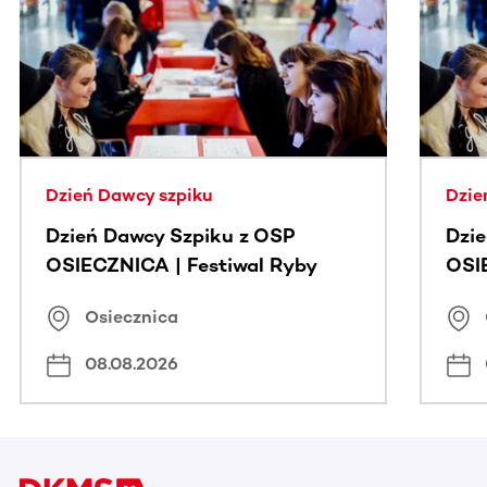
Ta sekcja zawiera treści przewijane w poziomie. Użyj kl
Dzień Dawcy szpiku
Dzie
Dzień Dawcy Szpiku z OSP
Dzi
OSIECZNICA | Festiwal Ryby
OSI
Osiecznica
08.08.2026