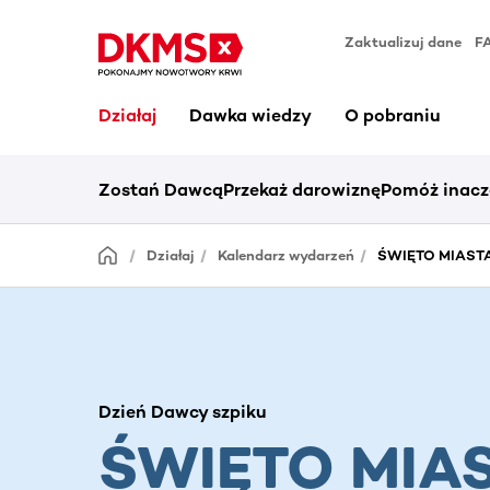
Zaktualizuj dane
F
Działaj
Dawka wiedzy
O pobraniu
Zostań Dawcą
Przekaż darowiznę
Pomóż inacz
Działaj
Kalendarz wydarzeń
ŚWIĘTO MIAST
Dzień Dawcy szpiku
ŚWIĘTO MIA