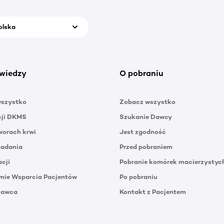
olska
wiedzy
O pobraniu
wszystko
Zobacz wszystko
cji DKMS
Szukanie Dawcy
orach krwi
Jest zgodność
badania
Przed pobraniem
acji
Pobranie komórek macierzystyc
mie Wsparcia Pacjentów
Po pobraniu
Dawca
Kontakt z Pacjentem