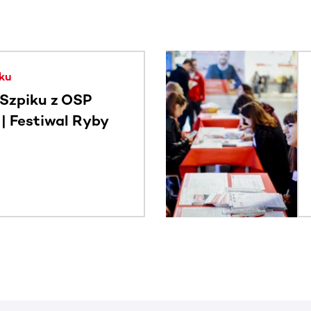
. Użyj klawisza Tab lub przesuń palcem, aby zobaczyć więce
ku
Szpiku z OSP
 Festiwal Ryby