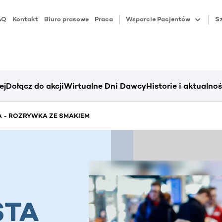
AQ
Kontakt
Biuro prasowe
Praca
Wsparcie Pacjentów
Sz
ej
Dołącz do akcji
Wirtualne Dni Dawcy
Historie i aktualnoś
A - ROZRYWKA ZE SMAKIEM
STA