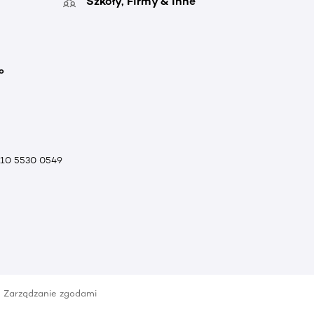
Szkoły, Firmy & inne
o
010 5530 0549
Zarządzanie zgodami