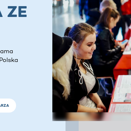
 ZE
Adama
 Polska
ARZA