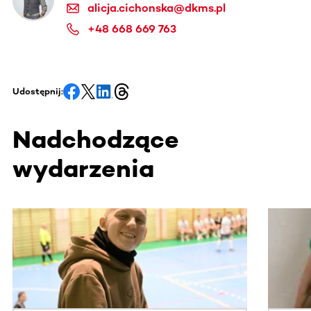
alicja.cichonska@dkms.pl
+48 668 669 763
Udostępnij:
Nadchodzące
wydarzenia
Ta sekcja zawiera treści przewijane w poziomie. Użyj kl