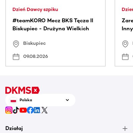
Dzień Dawcy szpiku
Dzie
#teamKORO Mecz BKS Tęcza II
Zare
Biskupiec - Drużyna Wielkich
Inny
Serc
Puc
Biskupiec
09.08.2026
Polska
Działaj