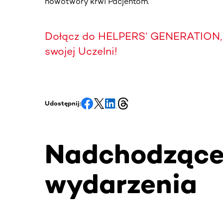
nowotwory krwi Pacjentom.
Dołącz do HELPERS’ GENERATION, 
swojej Uczelni!
Udostępnij:
Nadchodząc
wydarzenia