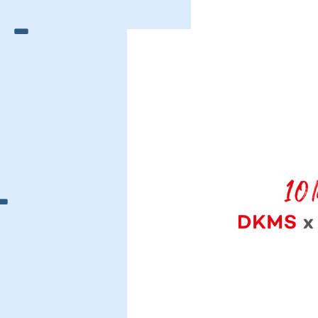
 -
.
-