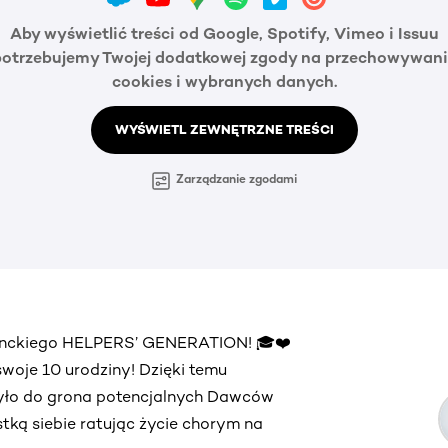
Aby wyświetlić treści od Google, Spotify, Vimeo i Issuu
potrzebujemy Twojej dodatkowej zgody na przechowywani
cookies i wybranych danych.
WYŚWIETL ZEWNĘTRZNE TREŚCI
Zarządzanie zgodami
denckiego HELPERS’ GENERATION! 🎓❤️
oje 10 urodziny! Dzięki temu
zyło do grona potencjalnych Dawców
ąstką siebie ratując życie chorym na