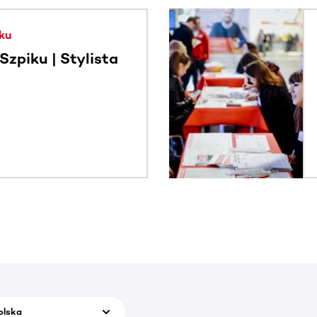
. Użyj klawisza Tab lub przesuń palcem, aby zobaczyć więce
ku
zpiku | Stylista
olska