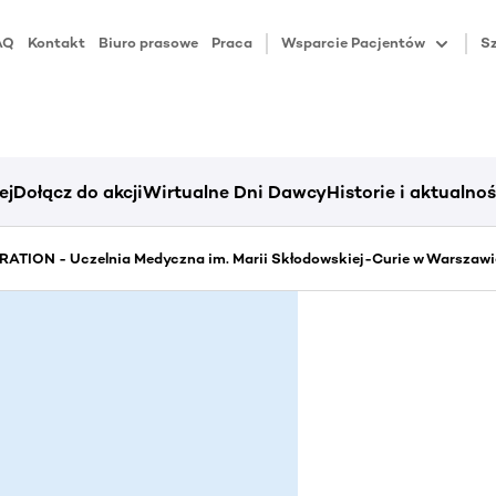
AQ
Kontakt
Biuro prasowe
Praca
Wsparcie Pacjentów
Sz
ej
Dołącz do akcji
Wirtualne Dni Dawcy
Historie i aktualnoś
ATION - Uczelnia Medyczna im. Marii Skłodowskiej-Curie w Warszawi