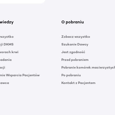
wiedzy
O pobraniu
wszystko
Zobacz wszystko
cji DKMS
Szukanie Dawcy
orach krwi
Jest zgodność
badania
Przed pobraniem
acji
Pobranie komórek macierzystyc
mie Wsparcia Pacjentów
Po pobraniu
Dawca
Kontakt z Pacjentem