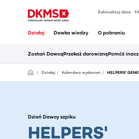
Zaktualizuj dane
F
Działaj
Dawka wiedzy
O pobraniu
Zostań Dawcą
Przekaż darowiznę
Pomóż inacz
Działaj
Kalendarz wydarzeń
HELPERS' GENER
Dzień Dawcy szpiku
HELPERS'