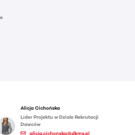
e
Alicja Cichońska
Lider Projektu w Dziale Rekrutacji
Dawców
alicja.cichonska@dkms.pl