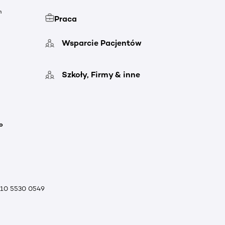
h
Praca
Wsparcie Pacjentów
Szkoły, Firmy & inne
o
010 5530 0549