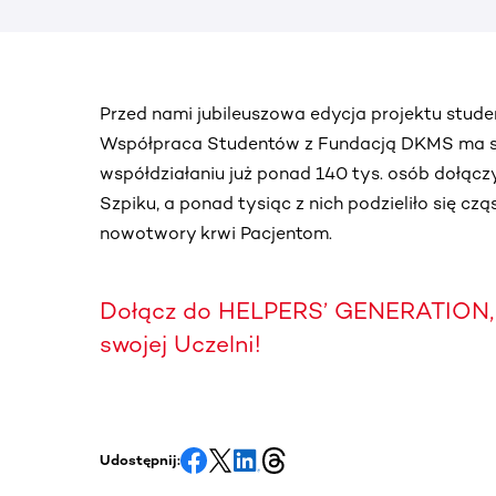
Przed nami jubileuszowa edycja projektu stu
Współpraca Studentów z Fundacją DKMS ma sw
współdziałaniu już ponad 140 tys. osób dołąc
Szpiku, a ponad tysiąc z nich podzieliło się cz
nowotwory krwi Pacjentom.
Dołącz do HELPERS’ GENERATION, 
swojej Uczelni!
Udostępnij: