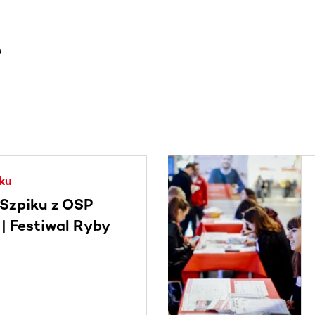
e
. Użyj klawisza Tab lub przesuń palcem, aby zobaczyć więce
ku
Szpiku z OSP
 Festiwal Ryby