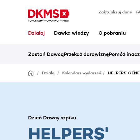
Zaktualizuj dane
F
Działaj
Dawka wiedzy
O pobraniu
Zostań Dawcą
Przekaż darowiznę
Pomóż inacz
Działaj
Kalendarz wydarzeń
HELPERS' GENER
Dzień Dawcy szpiku
HELPERS'