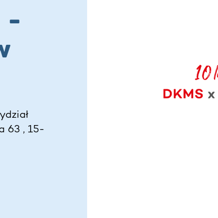
 -
w
ydział
a 63 , 15-