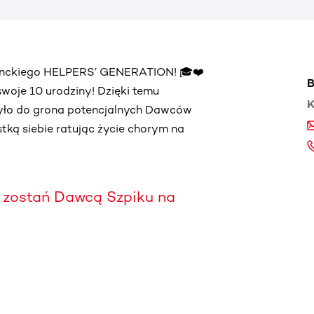
denckiego HELPERS’ GENERATION! 🎓❤️
B
oje 10 urodziny! Dzięki temu
K
zyło do grona potencjalnych Dawców
ąstką siebie ratując życie chorym na
zostań Dawcą Szpiku na