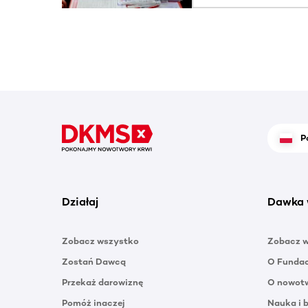
P
Działaj
Dawka 
Zobacz wszystko
Zobacz 
Zostań Dawcą
O Funda
Przekaż darowiznę
O nowotw
Pomóż inaczej
Nauka i 