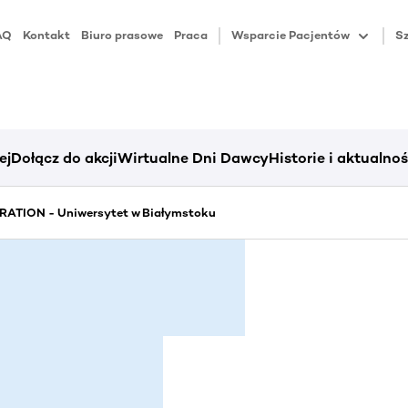
AQ
Kontakt
Biuro prasowe
Praca
Wsparcie Pacjentów
Sz
ej
Dołącz do akcji
Wirtualne Dni Dawcy
Historie i aktualnoś
ATION - Uniwersytet w Białymstoku