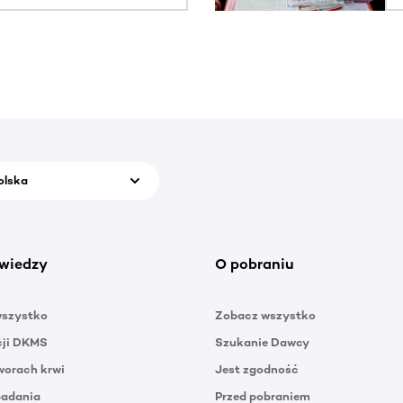
olska
wiedzy
O pobraniu
wszystko
Zobacz wszystko
cji DKMS
Szukanie Dawcy
orach krwi
Jest zgodność
badania
Przed pobraniem