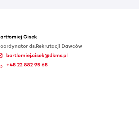
artłomiej Cisek
oordynator ds.Rekrutacji Dawców
bartlomiej.cisek@dkms.pl
+48 22 882 95 68