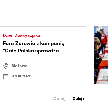
j.
Dzień Dawcy szpiku
Fura Zdrowia z kampanią
"Cała Polska sprawdza
znamiona
Błażowa
07.08.2026
Cofnij
Dalej