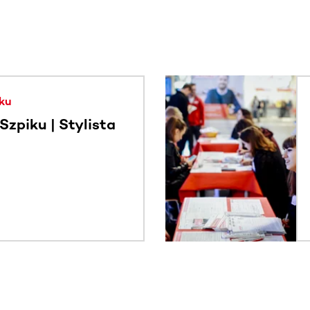
. Użyj klawisza Tab lub przesuń palcem, aby zobaczyć więce
ku
zpiku | Stylista