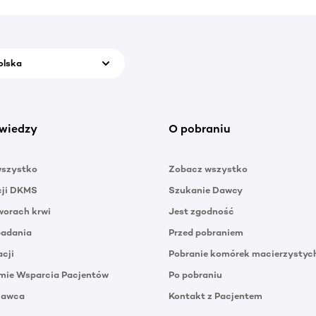
olska
wiedzy
O pobraniu
wszystko
Zobacz wszystko
cji DKMS
Szukanie Dawcy
orach krwi
Jest zgodność
badania
Przed pobraniem
acji
Pobranie komórek macierzystyc
mie Wsparcia Pacjentów
Po pobraniu
Dawca
Kontakt z Pacjentem