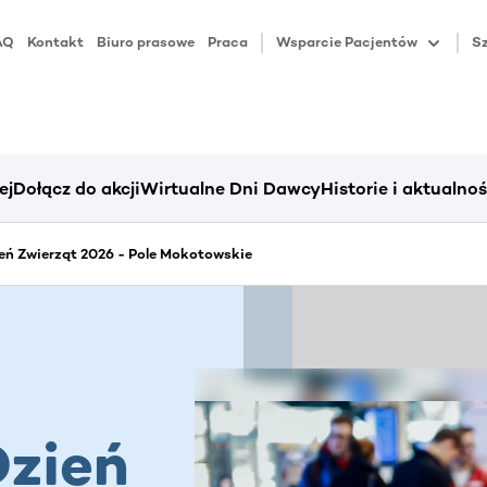
AQ
Kontakt
Biuro prasowe
Praca
Wsparcie Pacjentów
Sz
ej
Dołącz do akcji
Wirtualne Dni Dawcy
Historie i aktualnoś
ń Zwierząt 2026 - Pole Mokotowskie
zień