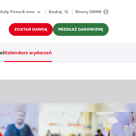
koły, Firmy & inne
Szukaj
Strony DKMS
ZOSTAŃ DAWCĄ
PRZEKAŻ DAROWIZNĘ
ci
Kalendarz wydarzeń