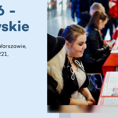
6 -
skie
Warszawie,
221,