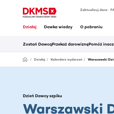
Zaktualizuj dane
F
Działaj
Dawka wiedzy
O pobraniu
Zostań Dawcą
Przekaż darowiznę
Pomóż inacz
Działaj
Kalendarz wydarzeń
Warszawski Dzie
Dzień Dawcy szpiku
Warszawski D